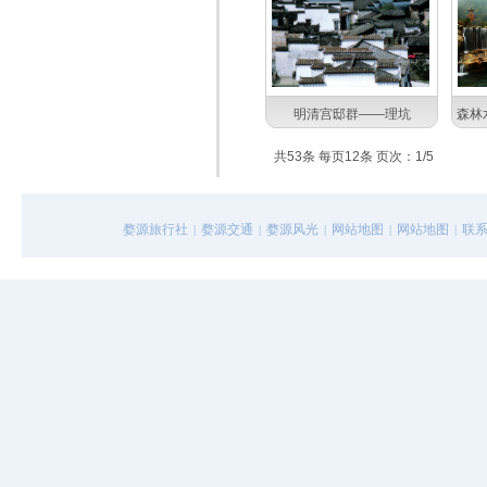
明清宫邸群——理坑
森林
共53条 每页12条 页次：1/5
婺源旅行社
婺源交通
婺源风光
网站地图
网站地图
联
|
|
|
|
|