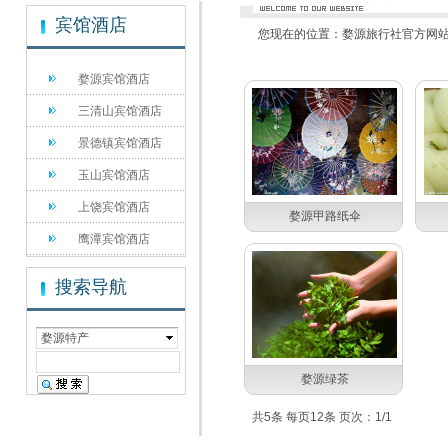
宾馆酒店
您现在的位置：
婺源旅行社官方网站 电
婺源宾馆酒店
三清山宾馆酒店
景德镇宾馆酒店
玉山宾馆酒店
上饶宾馆酒店
婺源甲路纸伞
鹰潭宾馆酒店
搜索导航
婺源特产
婺源绿茶
共5条 每页12条 页次：1/1