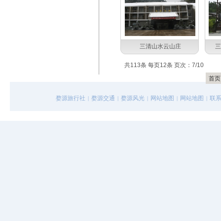
三清山水云山庄
三
共113条 每页12条 页次：7/10
首页
婺源旅行社
婺源交通
婺源风光
网站地图
网站地图
联
|
|
|
|
|